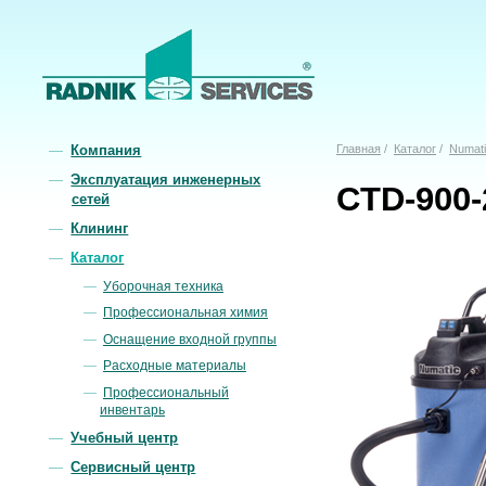
Компания
Главная
/
Каталог
/
Numati
Эксплуатация инженерных
CTD-900-
сетей
Клининг
Каталог
Уборочная техника
Профессиональная химия
Оснащение входной группы
Расходные материалы
Профессиональный
инвентарь
Учебный центр
Сервисный центр